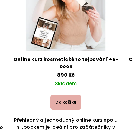
Online kurz kosmetického tejpování + E-
O
book
890 Kč
Skladem
Do košíku
Přehledný a jednoduchý online kurz spolu
s Ebookem je ideální pro začátečníky v
ro