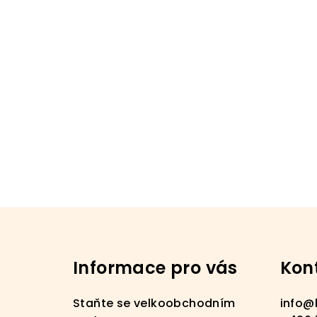
Z
á
Informace pro vás
Kon
p
a
Staňte se velkoobchodním
info
@