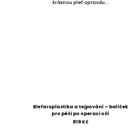
krásnou pleť opravdu...
Blefaroplastika a tejpování – balíče
pro péči po operaci očí
819 Kč