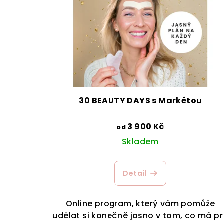
i
s
p
r
o
d
30 BEAUTY DAYS s Markétou
u
3 900 Kč
od
k
Skladem
t
Detail
ů
Online program, který vám pomůže
udělat si konečně jasno v tom, co má p