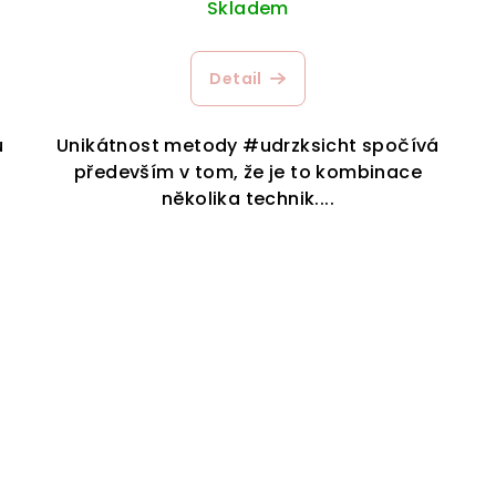
Skladem
Detail
u
Unikátnost metody #udrzksicht spočívá
především v tom, že je to kombinace
několika technik....