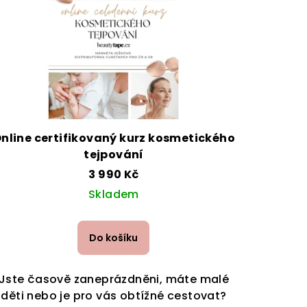
nline certifikovaný kurz kosmetického
tejpování
3 990 Kč
Skladem
Do košíku
Jste časově zaneprázdněni, máte malé
děti nebo je pro vás obtížné cestovat?