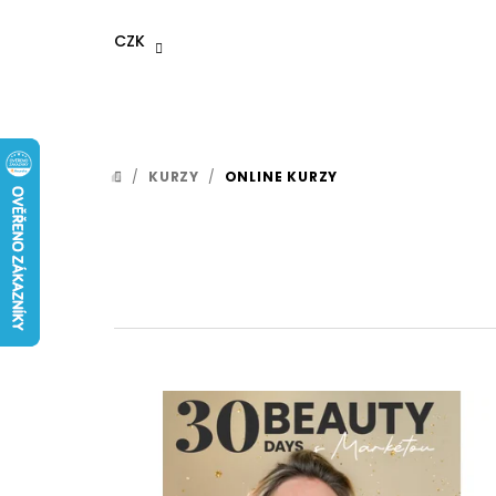
Přejít
na
CZK
obsah
/
KURZY
/
ONLINE KURZY
DOMŮ
V
ý
p