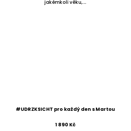
jakémkoli věku,...
k
#UDRZKSICHT pro každý den s Martou
1 890 Kč