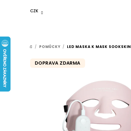
Přejít
na
CZK
obsah
/
POMŮCKY
/
LED MASKA K MASK SOOKSKI
DOMŮ
DOPRAVA ZDARMA