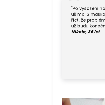
"Po vysazení ho
ušima. S masko
říct, že problé
už budu konečně
Nikola, 36 let