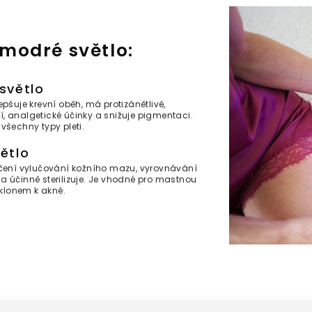
modré světlo:
světlo
šuje krevní oběh, má protizánětlivé,
 analgetické účinky a snižuje pigmentaci.
všechny typy pleti.
ětlo
̌ení vylučování kožního mazu, vyrovnávání
a účinně sterilizuje. Je vhodné pro mastnou
sklonem k akné.