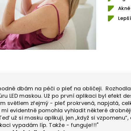
Akné
Lepš
 hodně dbám na péči o pleť na obličeji. Rozhodl
ru LED maskou. Už po první aplikaci byl efekt d
m světlem zřejmý - pleť prokrvená, napjatá, celk
a mi evidentně pomohla vyhladit některé drobněj
Teď už si masku aplikuji, jen „když si vzpomenu“, a
kaci vypadám líp. Takže - funguje!!!
"