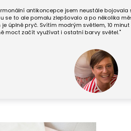
rmonální antikoncepce jsem neustále bojovala s
u se to ale pomalu zlepšovalo a po několika mě
m je úplně pryč. Svítím modrým světlem, 10 minu
 moct začít využívat i ostatní barvy světel.
"