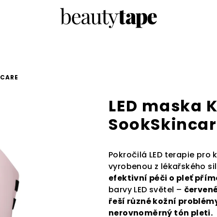
NCARE
LED maska 
SookSkincar
Pokročilá LED terapie pro 
vyrobenou z lékařského si
efektivní péči o pleť pří
barvy LED světel –
červené
řeší různé kožní problémy
nerovnoměrný tón pleti.