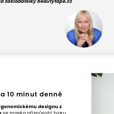
a zakladatelky beautytape.cz
za 10 minut denně
ergonomickému designu z
u
se maska přizpůsobí tvaru