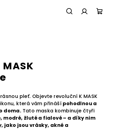
Hledat
Přihlášení
Nákupní
košík
K MASK
e
krásnou pleť. Objevte revoluční K MASK
likonu, která vám přináší
pohodlnou a
mo doma.
Tato maska kombinuje čtyři
, modré, žluté a fialové – a díky nim
, jako jsou vrásky, akné a