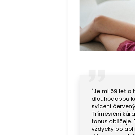
"Je mi 59 let a
dlouhodobou kú
svícení červený
Tříměsíční kúr
tonus obličeje. 
vždycky po apli