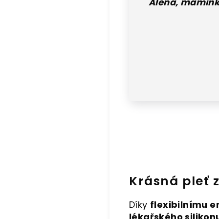
Alena, mamink
Krásná pleť 
Díky
flexibilnímu 
lékařského silikon