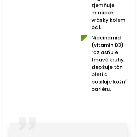
zjemňuje
mimické
vrásky kolem
očí.
Niacinamid
(vitamin B3)
rozjasňuje
tmavé kruhy,
zlepšuje tón
pleti a
posiluje kožní
bariéru.