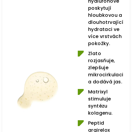
hyaluronové
poskytují
hloubkovou a
dlouhotrvající
hydrataci ve
více vrstvách
pokožky.
Zlato
rozjasňuje,
zlepšuje
mikrocirkulaci
a dodává jas.
Matrixyl
stimuluje
syntézu
kolagenu.
Peptid
argirelox