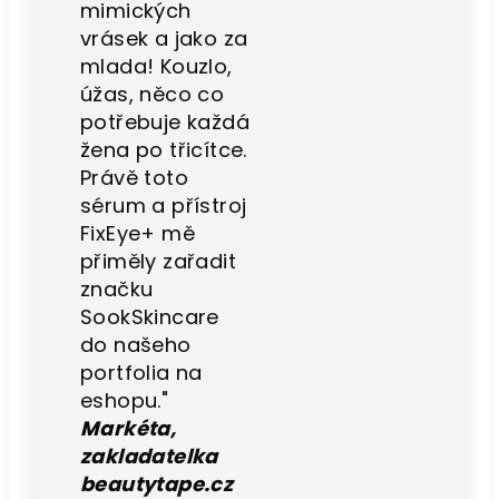
mimických
vrásek a jako za
mlada! Kouzlo,
úžas, něco co
potřebuje každá
žena po třicítce.
Právě toto
sérum a přístroj
FixEye+ mě
přiměly zařadit
značku
SookSkincare
do našeho
portfolia na
eshopu."
Markéta,
zakladatelka
beautytape.cz