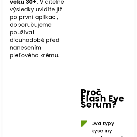
věku 30+.
Viditelné
výsledky uvidíte již
po první aplikaci,
doporučujeme
používat
dlouhodobě před
nanesením
pleťového krému.
Proč
Flash Eye
Serum?
Dva typy
kyseliny