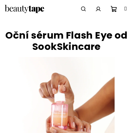
Přejít
na
obsah
Nákupn
Hledat
Přihlášení
Oční sérum Flash Eye od
košík
SookSkincare