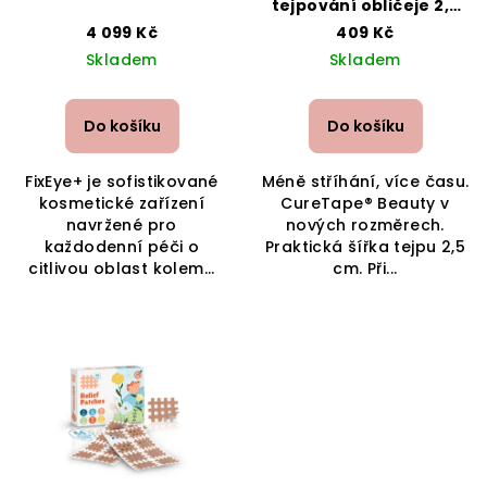
tejpování obličeje 2,5
cm
4 099 Kč
409 Kč
Skladem
Skladem
Do košíku
Do košíku
FixEye+ je sofistikované
Méně stříhání, více času.
kosmetické zařízení
CureTape® Beauty v
navržené pro
nových rozměrech.
každodenní péči o
Praktická šířka tejpu 2,5
citlivou oblast kolem...
cm. Při...