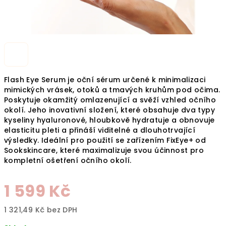
Flash Eye Serum je oční sérum určené k minimalizaci
mimických vrásek, otoků a tmavých kruhům pod očima.
Poskytuje okamžitý omlazenující a svěží vzhled očního
okolí.
Jeho inovativní složení, které obsahuje dva typy
kyseliny hyaluronové, hloubkově hydratuje a obnovuje
elasticitu pleti a přináší viditelné a dlouhotrvající
výsledky.
Ideální pro použití se zařízením FixEye+ od
Sookskincare, které maximalizuje svou účinnost pro
kompletní ošetření očního okolí.
1 599 Kč
1 321,49 Kč bez DPH
Měrná