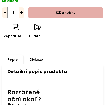
Skladem
cena:
−
+
Do košíku
Zeptat se
Hlídat
Popis
Diskuze
Detailní popis produktu
Rozzářené
oční okolí?