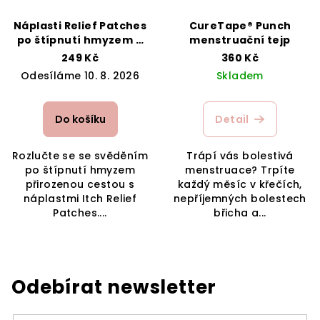
Náplasti Relief Patches
CureTape® Punch
po štípnutí hmyzem –
menstruační tejp
úleva od svědění
249 Kč
360 Kč
Odesíláme 10. 8. 2026
Skladem
Do košíku
Detail
Rozlučte se se svěděním
Trápí vás bolestivá
po štípnutí hmyzem
menstruace? Trpíte
přirozenou cestou s
každý měsíc v křečích,
náplastmi Itch Relief
nepříjemných bolestech
Patches....
břicha a...
Odebírat newsletter