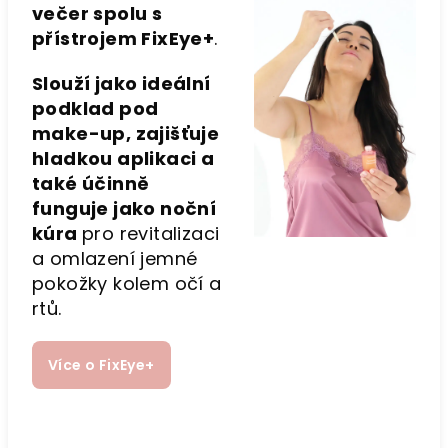
večer spolu s
přístrojem FixEye+
.
Slouží jako ideální
podklad pod
make-up, zajišťuje
hladkou aplikaci a
také účinně
funguje jako noční
kúra
pro revitalizaci
a omlazení jemné
pokožky kolem očí a
rtů.
Více o FixEye+