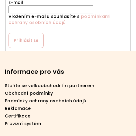
E-mail
Vložením e-mailu souhlasíte s
podmínkami
ochrany osobních údajů
Přihlásit se
Z
á
p
Informace pro vás
a
Staňte se velkoobchodním partnerem
t
Obchodní podmínky
í
Podmínky ochrany osobních údajů
Reklamace
Certifikace
Provizní systém