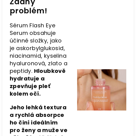
Žádný
problém!
Sérum
Flash Eye
Serum
obsahuje
účinné složky, jako
je askorbylglukosid,
niacinamid, kyselina
hyaluronová, zlato a
peptidy.
Hloubkově
hydratuje a
zpevňuje pleť
kolem očí.
Jeho lehká textura
a rychlá absorpce
ho činí ideálním
pro ženy a muže ve