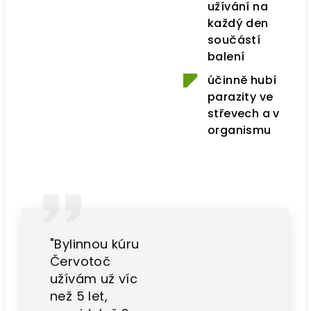
užívání na
každý den
součástí
balení
účinně hubí
parazity ve
střevech a v
organismu
"Bylinnou kúru
Červotoč
užívám už víc
než 5 let,