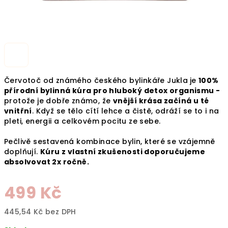
Červotoč od známého českého b
ylinkáře Jukla
je
100%
přírodní bylinná kúra pro hluboký detox organismu -
protože je dobře známo, že
vnější krása začíná u té
vnitřní
. Když se tělo cítí lehce a čistě, odráží se to i na
pleti, energii a celkovém pocitu ze sebe.
Pečlivě sestavená kombinace bylin, které se vzájemně
doplňují.
Kúru z vlastní zkušenosti doporučujeme
absolvovat 2x ročně.
499 Kč
445,54 Kč bez DPH
Měrná