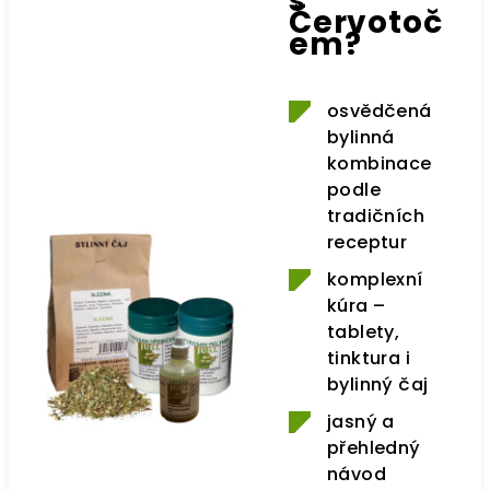
s
Červotoč
em?
osvědčená
bylinná
kombinace
podle
tradičních
receptur
komplexní
kúra –
tablety,
tinktura i
bylinný čaj
jasný a
přehledný
návod