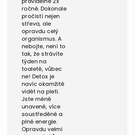
pravidelně 2x
ročně. Dokonale
pročistí nejen
střeva, ale
opravdu celý
organismus. A
nebojte, není to
tak, že strávíte
týden na
toaletě, vůbec
ne! Detox je
navíc okamžitě
vidět na pleti.
Jste méně
unavené, více
soustředěné a
plné energie.
Opravdu velmi