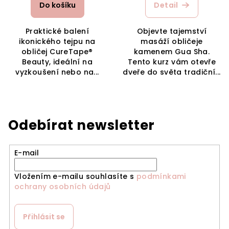
Do košíku
Detail
Praktické balení
Objevte tajemství
ikonického tejpu na
masáží obličeje
obličej CureTape®
kamenem Gua Sha.
Beauty, ideální na
Tento kurz vám otevře
vyzkoušení nebo na...
dveře do světa tradiční...
Odebírat newsletter
E-mail
Vložením e-mailu souhlasíte s
podmínkami
ochrany osobních údajů
Přihlásit se