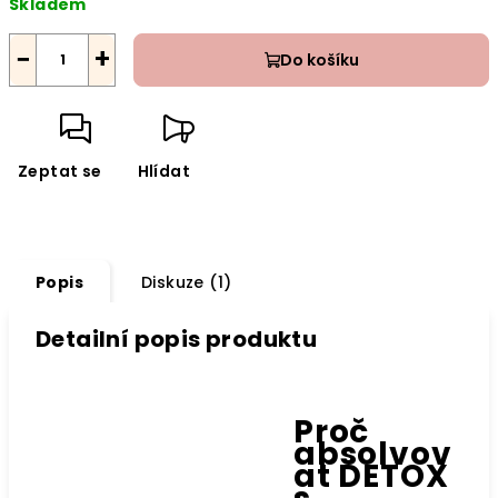
Skladem
cena:
−
+
Do košíku
Zeptat se
Hlídat
Popis
Diskuze (1)
Detailní popis produktu
Proč
absolvov
at DETOX