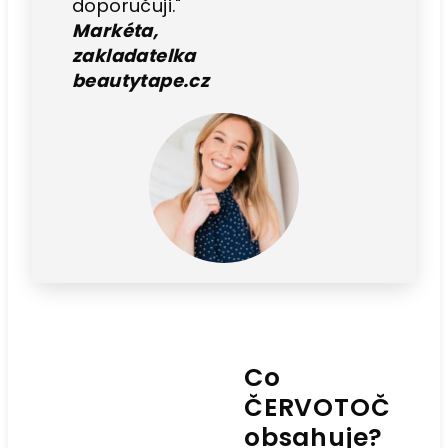
doporučuji
."
Markéta,
zakladatelka
beautytape.cz
Co
ČERVOTOČ
obsahuje?