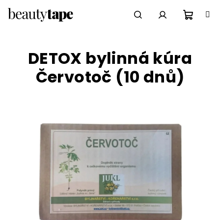
Přejít
na
obsah
Nákupn
Hledat
Přihlášení
DETOX bylinná kúra
košík
Červotoč (10 dnů)