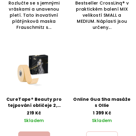
Rozlučte se s jemnými
Bestseller CrossLinq® v
vráskami a unavenou
praktickém balení MIX
pletí. Tato inovativní
velikostí SMALL a
plátýnková maska
MEDIUM. Náplasti jsou
Frauschmitz s...
určeny...
CureTape® Beauty pro
Online Gua Sha masáže
tejpování obličeje 2,5
s Ollie
CM mini balení
219 Kč
1 399 Kč
Skladem
Skladem