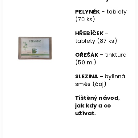
PELYNĚK
– tablety
(70 ks)
HŘEBÍČEK
–
tablety (87 ks)
OŘEŠÁK –
tinktura
(50 ml)
SLEZINA –
bylinná
směs (čaj)
Tištěný návod,
jak kdy a co
užívat.