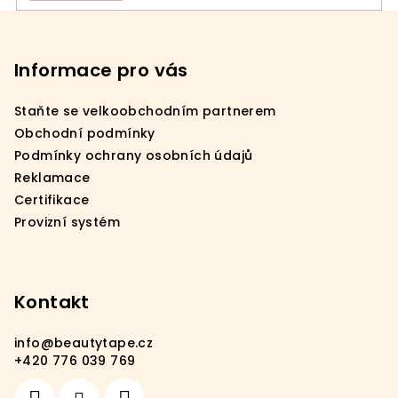
Z
á
p
Informace pro vás
a
Staňte se velkoobchodním partnerem
t
Obchodní podmínky
í
Podmínky ochrany osobních údajů
Reklamace
Certifikace
Provizní systém
Kontakt
info
@
beautytape.cz
+420 776 039 769