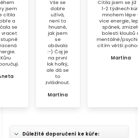
Během
Vše se
Cítila jsem se již
ry jsem
dobře
1-2 týdnech kú
e cítila
užívá,
mnohem lépe 
obře a
není to
více energie, le
čala se
hnusné,
spánek, zmizel
 vracet
jak jsem
bolesti kloubů 
stupně
se
mentálně/psychi
tracená
obávala
cítím větší poho
nergie.
:-) Čaj je
Kůru
na první
Martina
oručuji.
lok hořký,
ale dá se
Aneta
to
zvládnout.
Martina
Důležité doporučení ke kúře: