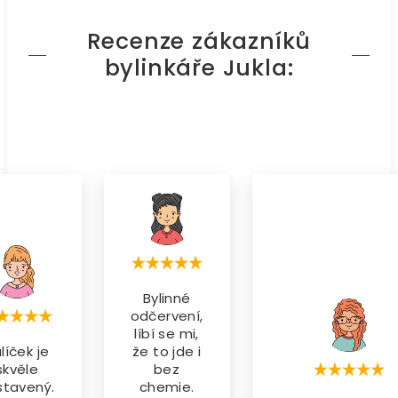
Recenze zákazníků
bylinkáře Jukla:
Bylinné
odčervení,
líbí se mi,
líček je
že to jde i
skvěle
bez
stavený.
chemie.